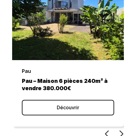
Idron
40m² à
Idron – Maison 6 pièces 218m² à
vendre 798.000€
Découvrir