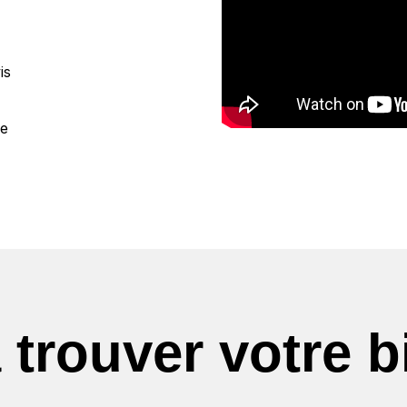
is
le
 trouver votre b